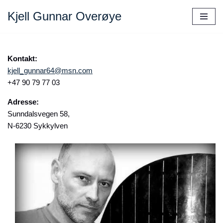
Kjell Gunnar Overøye
Skip
to
content
Kontakt:
kjell_gunnar64@msn.com
+47 90 79 77 03
Adresse:
Sunndalsvegen 58,
N-6230 Sykkylven